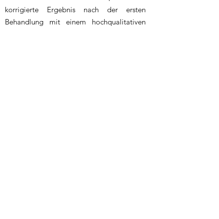
korrigierte Ergebnis nach der ersten
Behandlung mit einem hochqualitativen
Filler bis zu 5 Monate sichtbar. Dann sollte
der Eingriff wiederholt werden. Nach
mehreren Behandlungen, kann eine
deutliche Zunahme des
Behandlungsintervalls beobachten. So sind
Haltbarkeiten bis zu mehreren Jahren, nach
mehreren vorausgegangenen
Behandlungen, möglich.
Dr. med. Susan Pau
info@privatpraxis-dr-pau.com