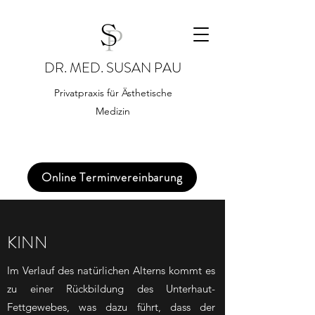
DR. MED. SUSAN PAU
Privatpraxis für Ästhetische
Medizin
Online Terminvereinbarung
KINN
Im Verlauf des natürlichen Alterns kommt es
zu einer Rückbildung des Unterhaut-
Fettgewebes, was dazu führt, dass der